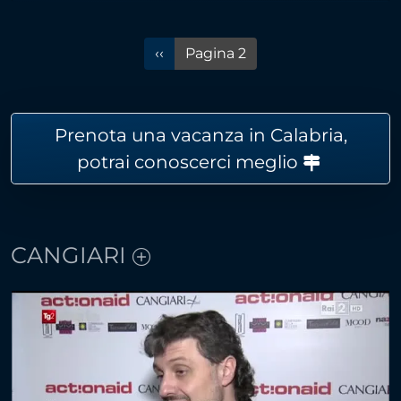
Pagina precedente
‹‹
Pagina 2
Prenota una vacanza in Calabria,
potrai conoscerci meglio
CANGIARI