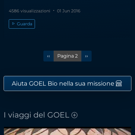
4586 visualizzazioni
01 Jun 2016
Guarda
Pagina precedente
Pagina successiva
‹‹
Pagina 2
››
Aiuta GOEL Bio nella sua missione
I viaggi del GOEL