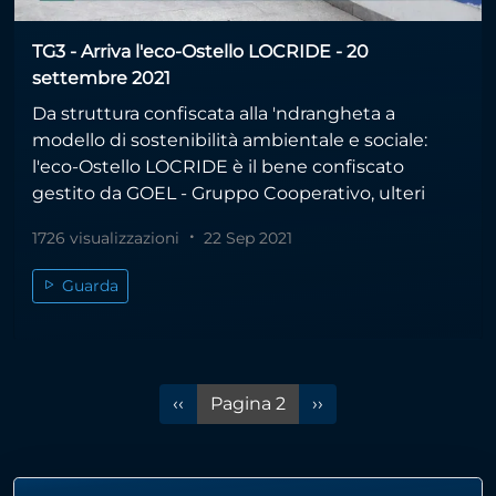
TG3 - Arriva l'eco-Ostello LOCRIDE - 20
settembre 2021
Da struttura confiscata alla 'ndrangheta a
modello di sostenibilità ambientale e sociale:
l'eco-Ostello LOCRIDE è il bene confiscato
gestito da GOEL - Gruppo Cooperativo, ulteri
1726 visualizzazioni
22 Sep 2021
Guarda
Pagina precedente
Pagina successiva
‹‹
Pagina 2
››